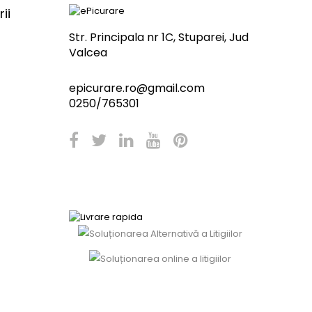
ii
Str. Principala nr 1C, Stuparei, Jud
Valcea
epicurare.ro@gmail.com
0250/765301