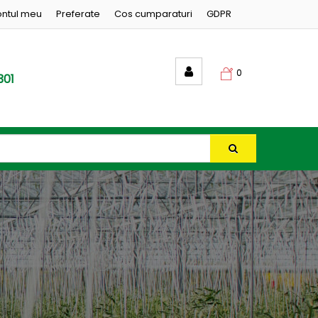
ntul meu
Preferate
Cos cumparaturi
GDPR
0
301