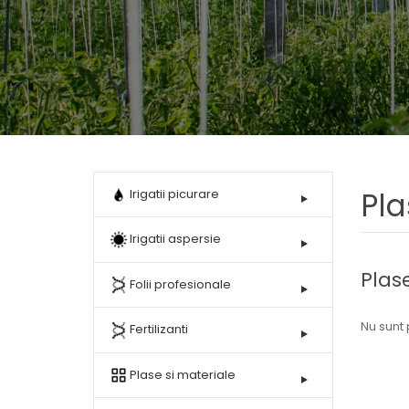
Hobby
Accesorii
Lichidari
de
stoc
Pla
Irigatii picurare
Irigatii aspersie
Plas
Folii profesionale
Nu sunt
Fertilizanti
Plase si materiale