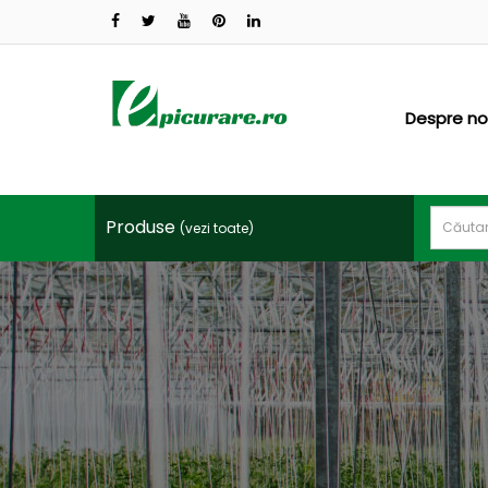
CATEGORII
PRODUSE
Oferte
Despre no
Sisteme
irigatii
Produse
(vezi toate)
Folii
profesionale
Ingrasaminte
Productie
rasad
Vinificatie