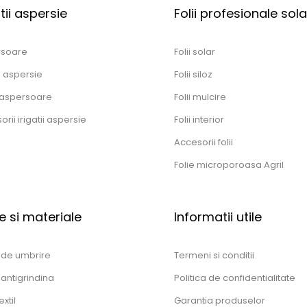
atii aspersie
Folii profesionale solar
rsoare
Folii solar
n aspersie
Folii siloz
aspersoare
Folii mulcire
rii irigatii aspersie
Folii interior
Accesorii folii
Folie microporoasa Agril
e si materiale
Informatii utile
 de umbrire
Termeni si conditii
 antigrindina
Politica de confidentialitate
xtil
Garantia produselor