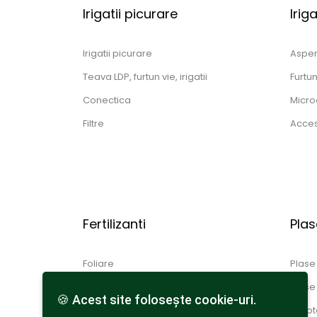
Irigatii picurare
Irig
Irigatii picurare
Aspe
Teava LDP, furtun vie, irigatii
Furtu
Conectica
Micro
Filtre
Acceso
Fertilizanti
Plas
Foliare
Plase
Total solubili
Plase
🍪 Acest site foloseşte cookie-uri.
Agrote