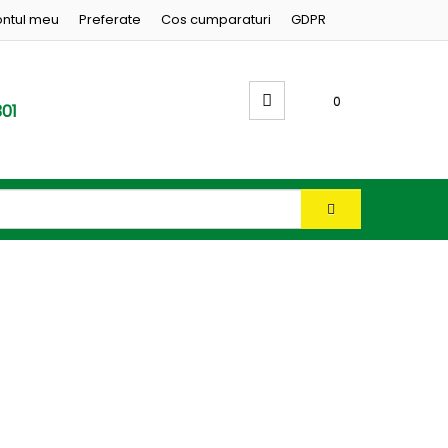
ntul meu
Preferate
Cos cumparaturi
GDPR
0
01