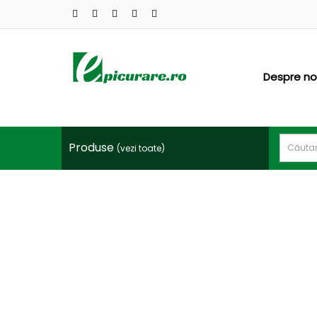
CATEGORII
PRODUSE
Oferte
Despre no
Sisteme
irigatii
Produse
(vezi toate)
Folii
profesionale
Ingrasaminte
Productie
rasad
Vinificatie