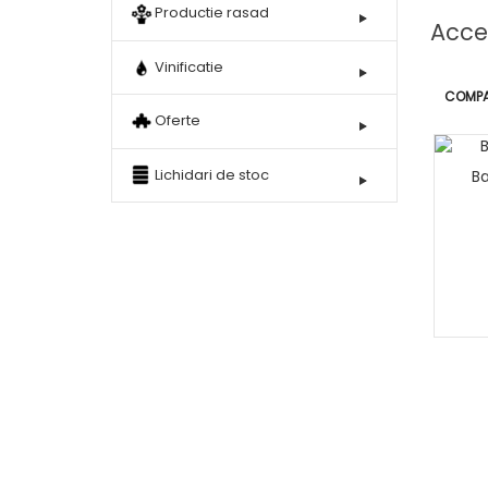
Productie rasad
Acces
Vinificatie
COMPA
Oferte
Lichidari de stoc
Ba