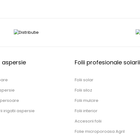
ii aspersie
Folii profesionale solarii
oare
Folii solar
spersie
Folii siloz
persoare
Folii mulcire
i irigatii aspersie
Folii interior
Accesorii folii
Folie microporoasa Agril