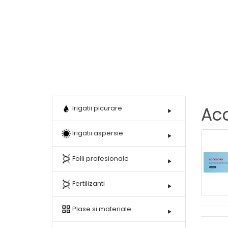
Hobby
Accesorii
Lichidari
de
stoc
Acc
Irigatii picurare
Irigatii aspersie
Folii profesionale
Fertilizanti
Plase si materiale