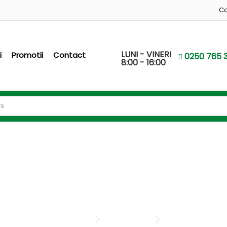
Co
LUNI - VINERI
i
Promotii
Contact
0250 765 3
8:00 - 16:00
Accesorii folii
Accesorii folii