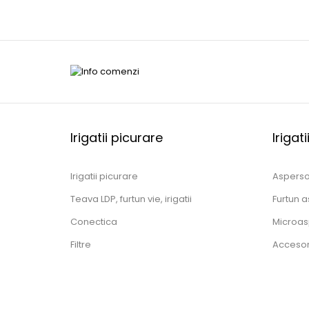
Irigatii picurare
Irigat
Irigatii picurare
Aspers
Teava LDP, furtun vie, irigatii
Furtun a
Conectica
Microas
Filtre
Accesori