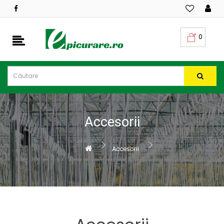
CATEGORII
PRODUSE
0
Oferte
Sisteme
irigatii
Folii
Accesorii
profesionale
Ingrasaminte
Accesorii
Productie
rasad
Vinificatie