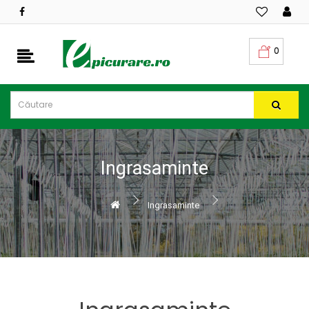
CATEGORII
PRODUSE
0
Oferte
Sisteme
irigatii
Folii
Ingrasaminte
profesionale
Ingrasaminte
Ingrasaminte
-
Hidrosolubile
NPK
-