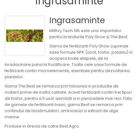
Ingrasaminte
Ingrasaminte
speciale
Ingrasaminte
Productie
rasad
Milthry Tech SRL este unic importator
pentru brandurile Poly Grow si The Best.
Vinificatie
Gama de fertilizanti Poly Grow cuprinde
sase formule NPK (azot, fosfor, potasiu) si
acopera toate etapele, de la
Hobby
inradacinare pana la fructificare. Toate cele sase formule de
fertilizanti contin microelemente, esentiale pentru dezvoltarea
Accesorii
plantelor.
Gama The Best se remarca prin folosirea in productie de
Lichidari
materii prime de inalta calitate. Acesti fertilizanti contin trei tipuri
de
de fosfor, pentru a fi usor asimilati si in perioadele mai reci. Fata
stoc
de gamele de fertilizanti basic, gama Best se remarca prin
continutul de biostimulatori, aminoacizi si extract de alge
marine.
Produse in Grecia de catre Best Agro.