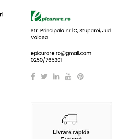
ii
Str. Principala nr 1C, Stuparei, Jud
Valcea
epicurare.ro@gmail.com
0250/765301