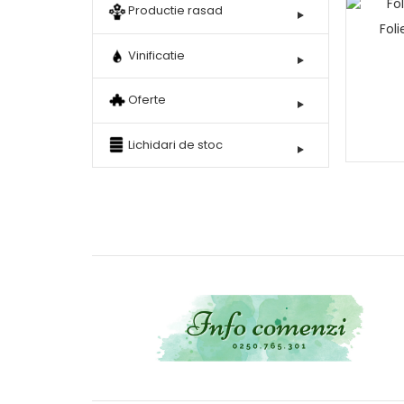
Productie rasad
Fol
Vinificatie
Oferte
Lichidari de stoc