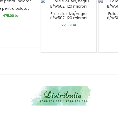
ie pentru balotat
Folie siloz Alb/negru
Folie
475,00 Lei
B/W5021 120 microni
B/W50
22,00 Lei