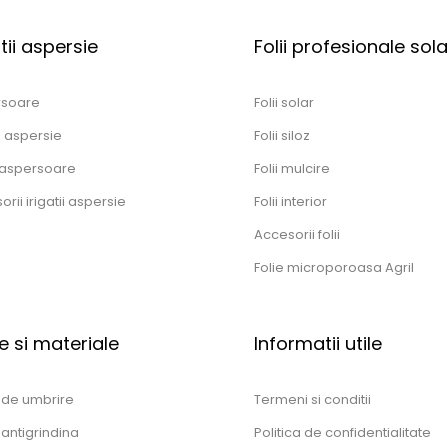
atii aspersie
Folii profesionale solar
rsoare
Folii solar
n aspersie
Folii siloz
aspersoare
Folii mulcire
rii irigatii aspersie
Folii interior
Accesorii folii
Folie microporoasa Agril
e si materiale
Informatii utile
 de umbrire
Termeni si conditii
 antigrindina
Politica de confidentialitate