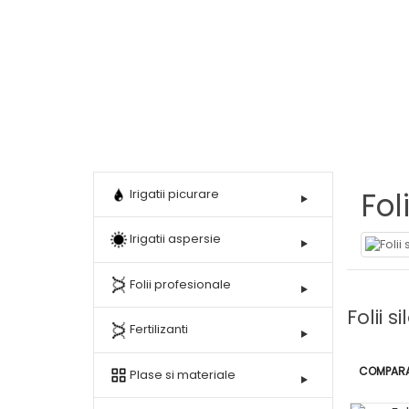
Hobby
Accesorii
Lichidari
de
stoc
Foli
Irigatii picurare
Irigatii aspersie
Folii profesionale
Folii si
Fertilizanti
COMPARA
Plase si materiale