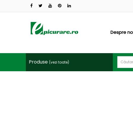
CATEGORII
PRODUSE
Oferte
Despre no
Sisteme
irigatii
Produse
(vezi toate)
Folii
profesionale
Ingrasaminte
Productie
rasad
Vinificatie