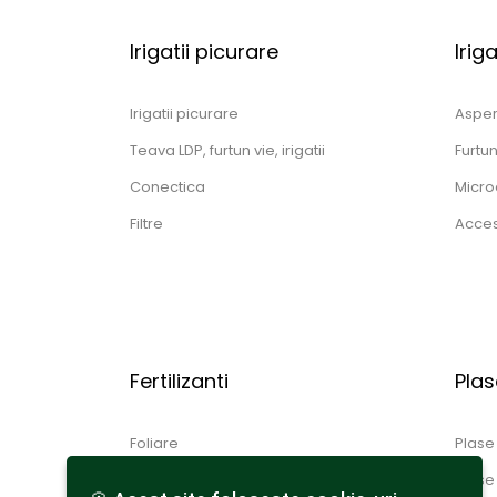
Irigatii picurare
Irig
Irigatii picurare
Aspe
Teava LDP, furtun vie, irigatii
Furtu
Conectica
Micro
Filtre
Acceso
Fertilizanti
Plas
Foliare
Plase
Total solubili
Plase