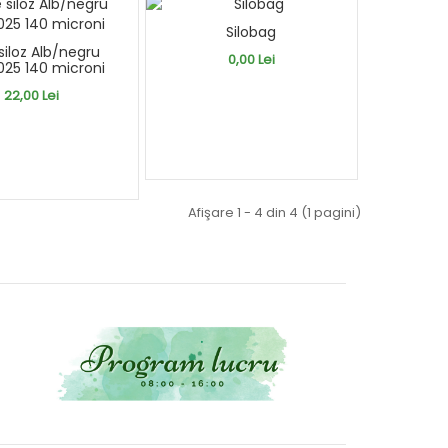
Silobag
 siloz Alb/negru
0,00 Lei
25 140 microni
22,00 Lei
Afişare 1 - 4 din 4 (1 pagini)