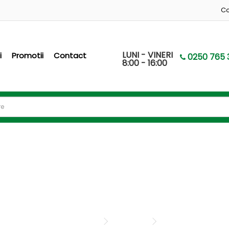
Co
LUNI - VINERI
i
Promotii
Contact
0250 765 
8:00 - 16:00
Folii siloz
Folii siloz