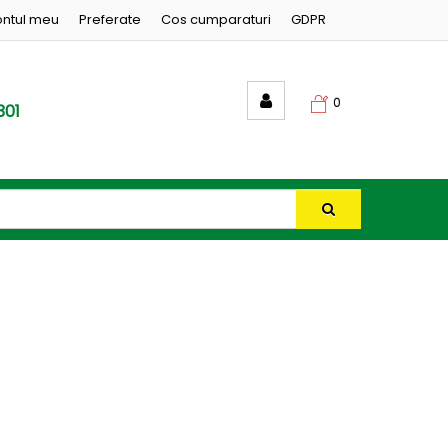
ntul meu
Preferate
Cos cumparaturi
GDPR
0
301