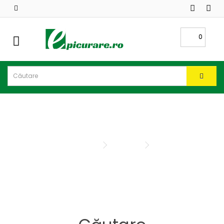
CATEGORII
PRODUSE
0
Oferte
Sisteme
irigatii
Folii
Căutare
profesionale
Ingrasaminte
Căutare
Productie
rasad
Vinificatie