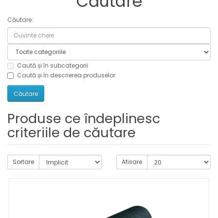
Căutare
Hobby
Căutare:
Accesorii
Lichidari
Caută și în subcategorii
de
Caută și în descrierea produselor
stoc
Produse ce îndeplinesc
criteriile de căutare
Sortare
Afisare