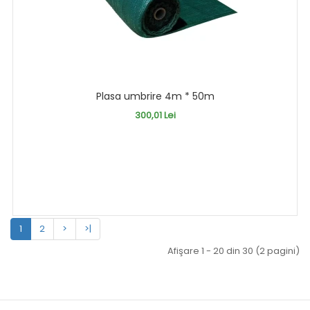
Plasa umbrire 4m * 50m
300,01 Lei
1
2
>
>|
Afişare 1 - 20 din 30 (2 pagini)